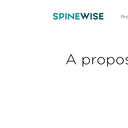
Pro
A propo