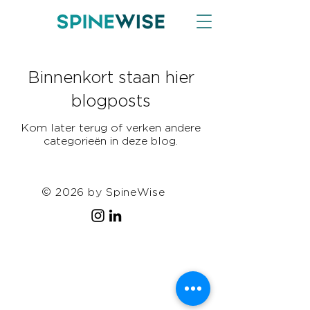
Binnenkort staan hier
blogposts
Kom later terug of verken andere
categorieën in deze blog.
© 2026 by SpineWise