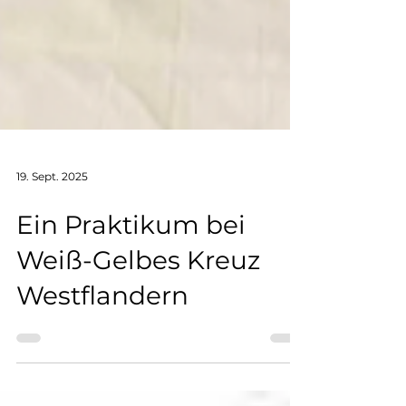
19. Sept. 2025
Ein Praktikum bei
Weiß-Gelbes Kreuz
Westflandern